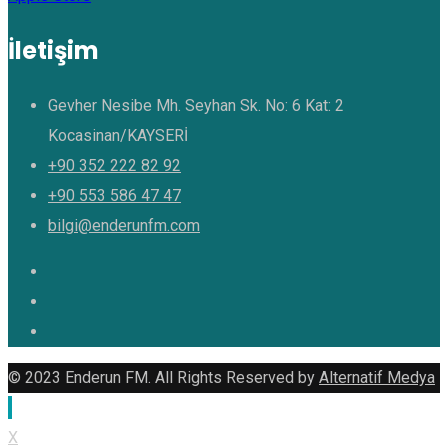
İletişim
Gevher Nesibe Mh. Seyhan Sk. No: 6 Kat: 2
Kocasinan/KAYSERİ
+90 352 222 82 92
+90 553 586 47 47
bilgi@enderunfm.com
© 2023 Enderun FM. All Rights Reserved by
Alternatif Medya
X