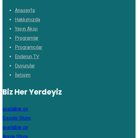
Anasayfa
Hakkımızda
Yayın Akışı
Programlar
Programcılar
Enderun TV
Duyurular
İletişim
Biz Her Yerdeyiz
available on
Google Store
available on
Apple Store